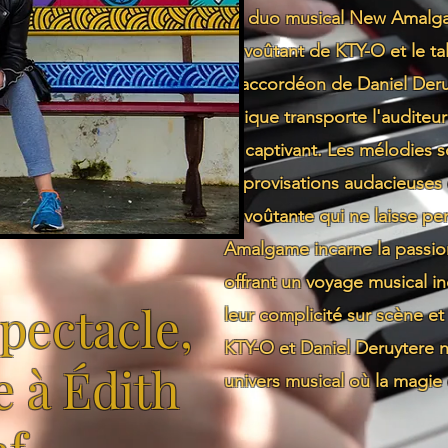
Le duo musical New Amalgame
envoûtant de KTY-O et le ta
d'accordéon de Daniel Deruy
unique transporte l'auditeu
et captivant. Les mélodies s
improvisations audacieuses
envoûtante qui ne laisse pe
Amalgame incarne la passion 
offrant un voyage musical in
pectacle,
leur complicité sur scène et 
KTY-O et Daniel Deruytere n
à Édith
univers musical où la magie