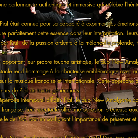
une performance authentique et immersive qui célèbre l'héri
 Piaf était connue pour sa capacité à exprimer des émotions
parfaitement cette essence dans leur interprétation. Leur
ar Piaf, de la passion ardente à la mélancolie profonde, tr
.
en apportant leur propre touche artistique, le duo New Amalg
spectacle rend hommage à la chanteuse emblématique avec u
sur la musique française et internationale. Cette approche 
eurs de Piaf de toutes générations.
e répertoire intemporel d'Édith Piaf, le duo New Amalgame co
n française. Leur spectacle offre une occasion précieuse au
lle de Piaf, tout en soulignant l'importance de préserver et