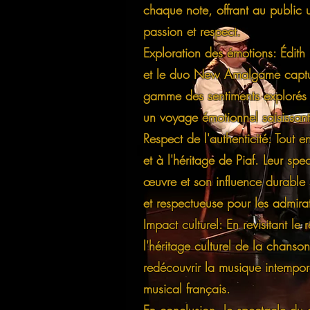
chaque note, offrant au public 
passion et respect.
Exploration des émotions: Édith
et le duo New Amalgame capture 
gamme des sentiments explorés p
un voyage émotionnel saisissant
Respect de l'authenticité: Tout 
et à l'héritage de Piaf. Leur 
œuvre et son influence durable 
et respectueuse pour les admirat
Impact culturel: En revisitant l
l'héritage culturel de la chanso
redécouvrir la musique intempore
musical français.