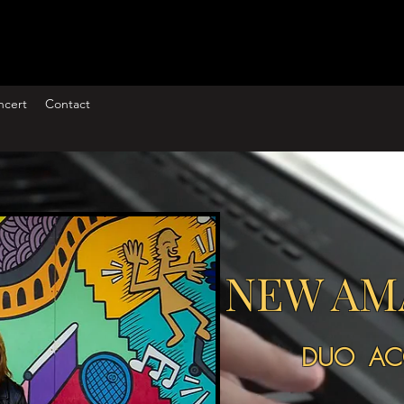
ncert
Contact
NEW AM
DUO AC